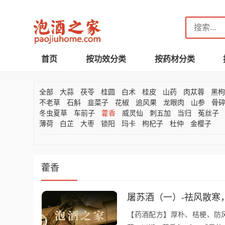
首页
按功效分类
按药材分类
全部
大蒜
茯苓
桂圆
白术
桂皮
山药
肉苁蓉
黑
不老草
石斛
韭菜子
花椒
追风果
龙眼肉
山参
骨
冬虫夏草
车前子
藿香
威灵仙
刺五加
当归
菟丝子
薄荷
白芷
大枣
锁阳
玛卡
枸杞子
杜仲
金樱子
藿香
屠苏酒（一）-祛风散寒
【药酒配方】厚朴、桔梗、防