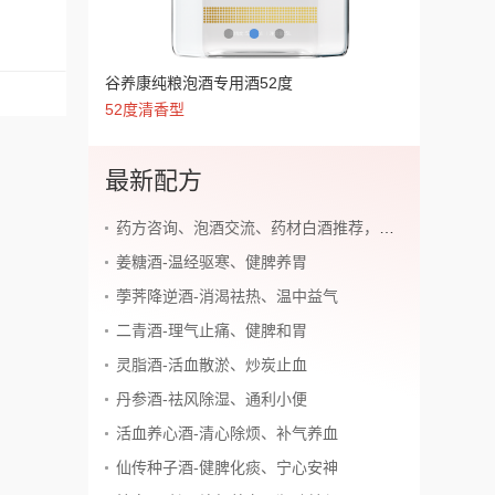
谷养康纯粮泡酒专用酒60度
谷养康纯粮泡酒专用酒52度
谷养康纯粮泡酒专用酒42度
60度清香型
52度清香型
42度清香型
最新配方
药方咨询、泡酒交流、药材白酒推荐，加老师微信~
姜糖酒-温经驱寒、健脾养胃
荸荠降逆酒-消渴祛热、温中益气
二青酒-理气止痛、健脾和胃
灵脂酒-活血散淤、炒炭止血
丹参酒-祛风除湿、通利小便
活血养心酒-清心除烦、补气养血
仙传种子酒-健脾化痰、宁心安神