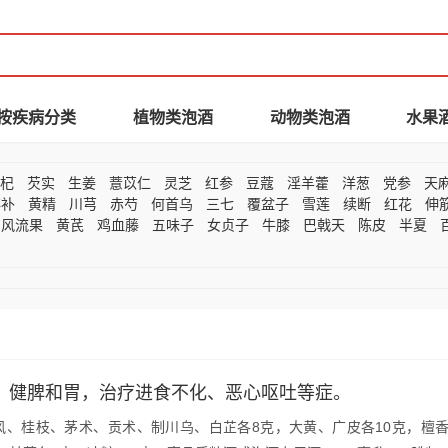
按疾病分类
植物类泡酒
动物类泡酒
水果
枸杞
芡实
生姜
薏苡仁
灵芝
红参
豆蔻
淫羊藿
洋葱
党参
天
碎补
黄精
川芎
赤芍
何首乌
三七
覆盆子
雪莲
续断
红花
伸
风流果
黄芪
鸡血藤
五味子
女贞子
牛膝
巴戟天
陈皮
半夏
，健脾和胃，治疗进食不化、恶心呕吐等症。
风、桂枝、茅术、贡术、制川乌、白芷各8克，大黄、广皮各10克，檀