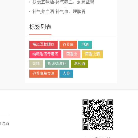
扶衰五味酒-补气养血，润肺益肾
补气养血酒-补气血、理脾胃
标签列表
祛风湿腰腿疼
谷养康
泡酒
纯粮泡酒专用酒
茴香虫
茴香虫酒
黄精
斯诺德滋补
泡药酒
谷养康粮食酒
人参
关泡酒