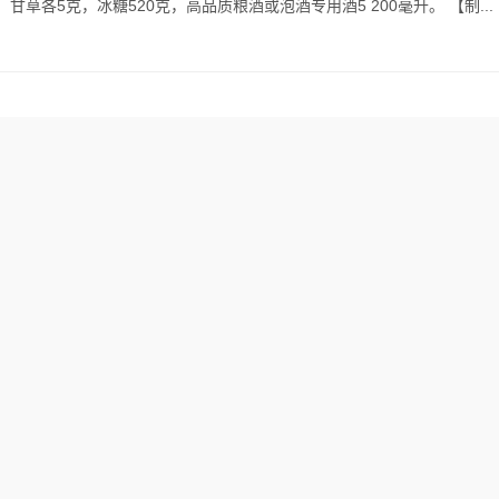
草各5克，冰糖520克，高品质粮酒或泡酒专用酒5 200毫升。 【制...