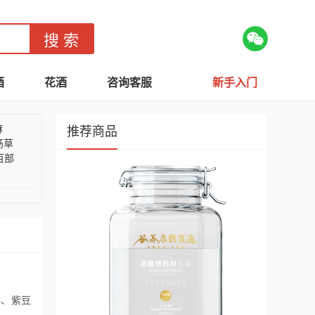
酒
花酒
咨询客服
新手入门
麻
推荐商品
筋草
百部
香、紫豆