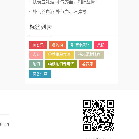
扶衰五味酒-补气养血，润肺益肾
补气养血酒-补气血、理脾胃
标签列表
茴香虫
泡药酒
斯诺德滋补
黄精
人参
谷养康粮食酒
祛风湿腰腿疼
泡酒
纯粮泡酒专用酒
谷养康
茴香虫酒
关泡酒