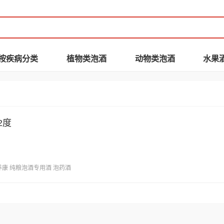
按疾病分类
植物类泡酒
动物类泡酒
水果
2度
养康
纯粮泡酒专用酒
泡药酒