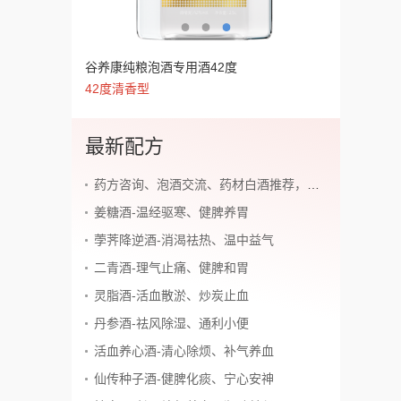
谷养康纯粮泡酒专用酒60度
谷养康纯粮泡酒专用酒52度
谷养康纯粮泡酒专用酒42度
60度清香型
52度清香型
42度清香型
最新配方
药方咨询、泡酒交流、药材白酒推荐，加老师微信~
姜糖酒-温经驱寒、健脾养胃
荸荠降逆酒-消渴祛热、温中益气
二青酒-理气止痛、健脾和胃
灵脂酒-活血散淤、炒炭止血
丹参酒-祛风除湿、通利小便
活血养心酒-清心除烦、补气养血
仙传种子酒-健脾化痰、宁心安神