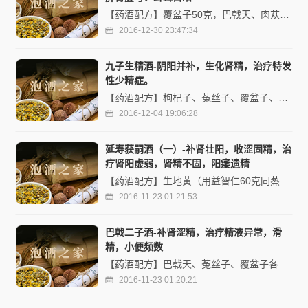
【药酒配方】覆盆子50克，巴戟天、肉苁蓉、远志、川牛膝、五味子、川续断各35克，山茱萸30克，高品质粮酒或泡酒专用酒1 000毫升。 【制作方法】将前8味捣为粗末，入布袋，置容器中，加入高品质粮酒或...
2016-12-30 23:47:34
九子生精酒-阴阳并补，生化肾精，治疗特发
性少精症。
【药酒配方】枸杞子、菟丝子、覆盆子、车前子、五味子、韭菜子、女贞子、桑椹子、巨胜子各50克，九香虫30克，高品质粮酒或泡酒专用酒1 000毫升。 【制作方法】将前10味药捣碎，置容器中，加入高品质粮...
2016-12-04 19:06:28
延寿获嗣酒（一）-补肾壮阳，收涩固精，治
疗肾阳虚弱，肾精不固，阳痿遗精
【药酒配方】生地黄（用益智仁60克同蒸30分钟，去益智仁）360克，覆盆子、怀山药、芡实、茯神、柏子仁、沙苑子、山茱萸、肉苁蓉、麦冬、牛膝各120克，鹿茸1对，龙眼肉、核桃肉各250克，高品质粮酒或泡...
2016-11-23 01:21:53
巴戟二子酒-补肾涩精，治疗精液异常，滑
精，小便频数
【药酒配方】巴戟天、菟丝子、覆盆子各15克，高品质粮酒或泡酒专用酒500毫升。 【制作方法】将前3味捣碎，置容器中，加入高品质粮酒或泡酒专用酒，密封，浸泡7日后，过滤去渣、即成。 【功效作用】补肾...
2016-11-23 01:20:21