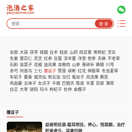
全部
大蒜
茯苓
桂圆
白术
桂皮
山药
肉苁蓉
黑枸杞
芡实
生姜
薏苡仁
灵芝
红参
豆蔻
淫羊藿
洋葱
党参
天麻
不老草
石斛
韭菜子
花椒
追风果
龙眼肉
山参
骨碎补
黄精
川芎
赤芍
何首乌
三七
覆盆子
雪莲
续断
红花
伸筋草
冬虫夏草
车前子
藿香
威灵仙
刺五加
当归
菟丝子
风流果
黄芪
鸡血藤
五味子
女贞子
牛膝
巴戟天
陈皮
半夏
百部
薄荷
白芷
大枣
锁阳
玛卡
枸杞子
杜仲
金樱子
覆盆子
益肾明目酒-聪耳明目，养心，悦容颜，治疗
肝肾虚亏、耳聋目暗