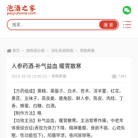
首页
>
按疾病分类
>
消化系统疾病
>
胃脘疼痛
人参药酒-补气益血 暖胃散寒
2022-10-10 15:30:33
胃脘疼痛
7381
【方药组成】黄精、莱菔子、白术、苍术、淫羊藿、红花、
黄芪、五味子、高良姜、鹿角胶、鲜人参、陈皮、肉桂、丁
香、蜂蜜、白糖、白酒。
【制作方法】略
【功效主治】补气益血，暖胃散寒。主治胃寒作痛，中老年
体衰综合征(表现为体力下降、精神萎靡、食欲不振、心烦失
眠、性功能低下)，阳痿早泄，夜间尿频等。