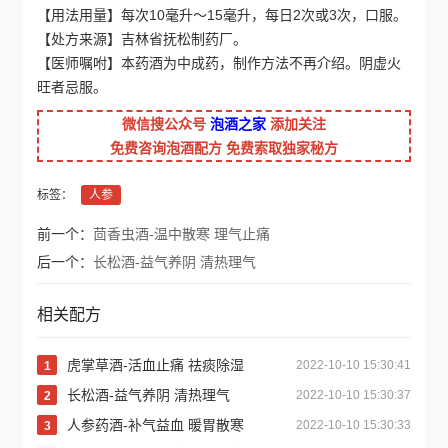
【用法用量】每次10毫升～15毫升，每日2次或3次，口服。
【处方来源】吉林省抚松制药厂。
【医师嘱咐】本药酒为中成药，制作方法不再介绍。阴虚火
旺者忌服。
微信搜公众号
泡酒之家
添加关注
免费咨询泡酒配方 免费索取独家秘方
标签：
人参
前一个：
茴香虫酒-温中散寒 理气止痛
后一个：
长松酒-益气养阴 清热理气
相关配方
虎掌草酒-活血止痛 祛痰除湿
2022-10-10 15:30:41
1
长松酒-益气养阴 清热理气
2022-10-10 15:30:37
2
人参药酒-补气益血 暖胃散寒
2022-10-10 15:30:33
3