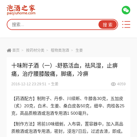
首页
>
按药材分类
>
植物类泡酒
>
生姜
十味附子酒（一）-舒筋活血，祛风湿，止痹
痛，治疗腰膝酸痛，脚痛，冷痹
2016-12-12 23:29:51
生姜
4059
【药酒配方】制附子、丹参、川续断、牛膝各30克，五加皮
（炙）20克，白术、生姜、桑白皮各50克，细辛、肉桂各25
克，高品质粮酒或泡酒专用酒1 500毫升。
【制作方法】将前10味细剉，入布袋，置容器中，加入高品
质粮酒或泡酒专用酒，密封，浸泡7日后，过滤去渣，即成。