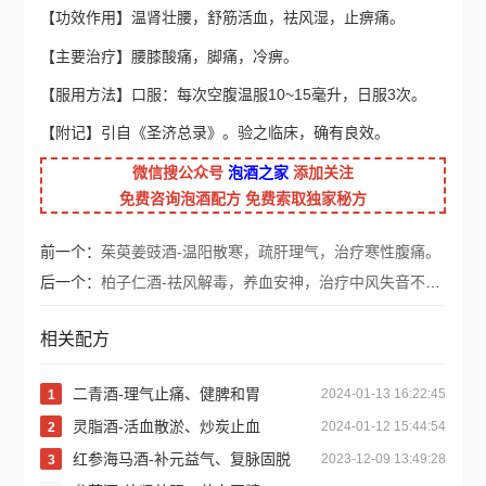
【功效作用】温肾壮腰，舒筋活血，祛风湿，止痹痛。
【主要治疗】腰膝酸痛，脚痛，冷痹。
【服用方法】口服：每次空腹温服10~15毫升，日服3次。
【附记】引自《圣济总录》。验之临床，确有良效。
微信搜公众号
泡酒之家
添加关注
免费咨询泡酒配方 免费索取独家秘方
前一个：
茱萸姜豉酒-温阳散寒，疏肝理气，治疗寒性腹痛。
后一个：
柏子仁酒-祛风解毒，养血安神，治疗中风失音不语。
相关配方
二青酒-理气止痛、健脾和胃
2024-01-13 16:22:45
1
灵脂酒-活血散淤、炒炭止血
2024-01-12 15:44:54
2
红参海马酒-补元益气、复脉固脱
2023-12-09 13:49:28
3